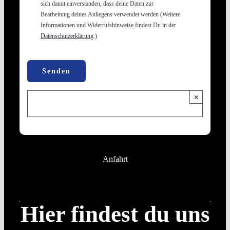
sich damit einverstanden, dass deine Daten zur
Bearbeitung deines Anliegens verwendet werden (Weitere
Informationen und Widerrufshinweise findest Du in der
Datenschutzerklärung
.)
Bitte
lasse
dieses
Feld
×
leer.
Anfahrt
Hier findest du uns