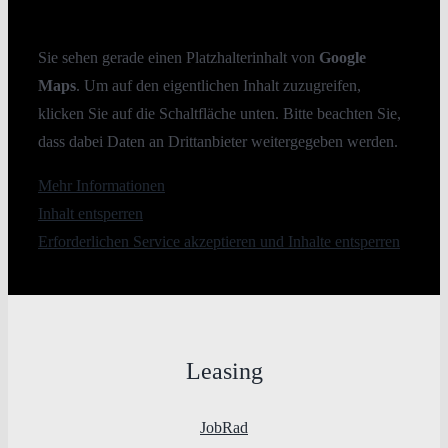
Sie sehen gerade einen Platzhalterinhalt von
Google
Maps
. Um auf den eigentlichen Inhalt zuzugreifen,
klicken Sie auf die Schaltfläche unten. Bitte beachten Sie,
dass dabei Daten an Drittanbieter weitergegeben werden.
Mehr Informationen
Inhalt entsperren
Erforderlichen Service akzeptieren und Inhalte entsperren
Leasing
JobRad